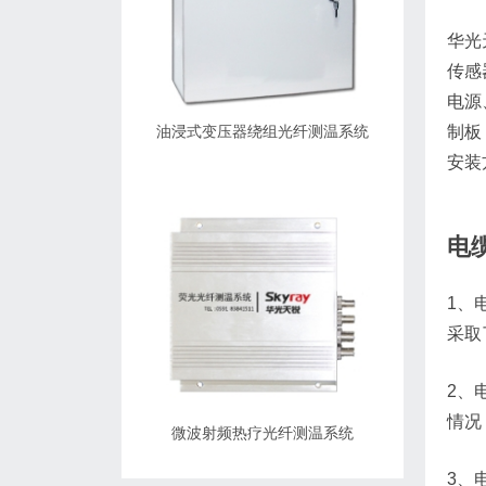
华光
传感
电源
制板
油浸式变压器绕组光纤测温系统
安装
电
1、
采取
2、
情况
微波射频热疗光纤测温系统
3、