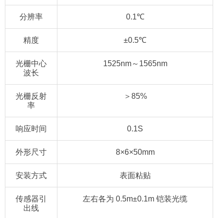
分辨率
0.1℃
精度
±0.5℃
光栅中心
1525nm～1565nm
波长
光栅反射
＞85%
率
响应时间
0.1S
外形尺寸
8×6×50mm
安装方式
表面粘贴
传感器引
左右各为 0.5m±0.1m 铠装光缆
出线